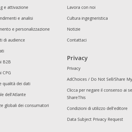
g e attivazione
Lavora con noi
ndimenti e analisi
Cultura ingegneristica
imento e personalizzazione
Notizie
i di audience
Contattaci
ati
Privacy
ni B2B
Privacy
ni CPG
AdChoices / Do Not Sell/Share M
e qualità dei dati
Clicca per negare il consenso ai se
le dell'Atlante
ShareThis
e globali dei consumatori
Condizioni di utilizzo dell'editore
Data Subject Privacy Request