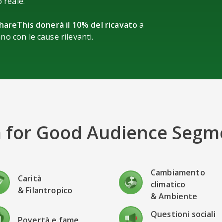
 reale.
hareThis donerà il 10% del ricavato
a
no con le cause rilevanti.
 for Good Audience Segm
Cambiamento
Carità
climatico
& Filantropico
& Ambiente
Questioni sociali
Povertà e fame