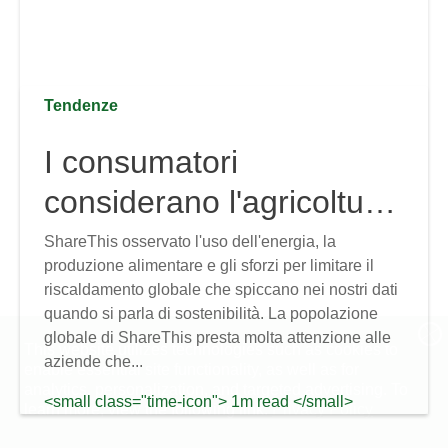
Dati
Tendenze
Tendenze
I consumatori
Notizie
considerano l'agricoltura
e l'energia elementi
ShareThis osservato l'uso dell'energia, la
produzione alimentare e gli sforzi per limitare il
chiave per limitare il
riscaldamento globale che spiccano nei nostri dati
cambiamento climatico
quando si parla di sostenibilità. La popolazione
globale di ShareThis presta molta attenzione alle
This website utilizes technologies such as cookies to
aziende che...
enable essential site functionality, as well as for
analytics, personalization, and targeted advertising.
To
<small class="time-icon"> 1m read </small>
learn more, view the following link:
Privacy Policy